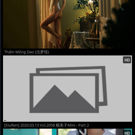
Thẩm Mộng Dao (沈梦瑶)
[XiuRen] 2020.03.13 Vol.2058 糯美子Mini - Part 2