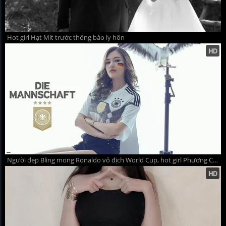
Hot girl Hạt Mít trước thông báo ly hôn
Người đẹp Bling mong Ronaldo vô địch World Cup, hot girl Phương Chi cháy hết mình vì ĐT Đức