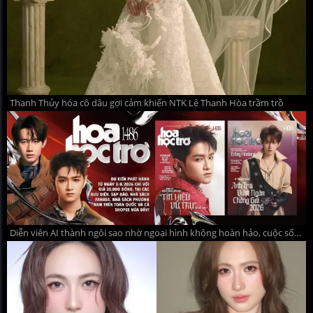
Thanh Thủy hóa cô dâu gợi cảm khiến NTK Lê Thanh Hòa trầm trồ
Diễn viên AI thành ngôi sao nhờ ngoại hình không hoàn hảo, cuộc sống không xa hoa