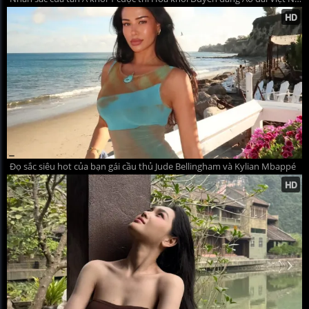
Đọ sắc siêu hot của bạn gái cầu thủ Jude Bellingham và Kylian Mbappé