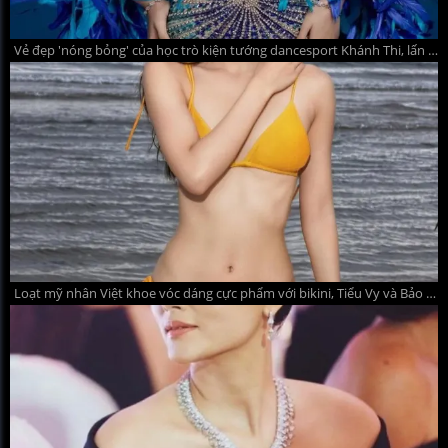
Vẻ đẹp 'nóng bỏng' của học trò kiện tướng dancesport Khánh Thi, lấn sân showbiz với bảng thành tích thi đấu ấn tượng
Loạt mỹ nhân Việt khoe vóc dáng cực phẩm với bikini, Tiểu Vy và Bảo Thy gây chú ý nhất