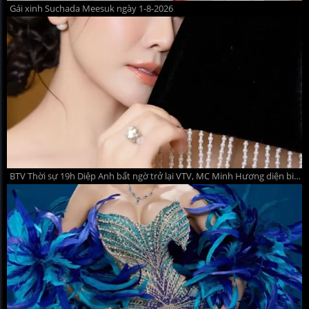
Gái xinh Suchada Meesuk ngày 1-8-2026
BTV Thời sự 19h Diệp Anh bất ngờ trở lại VTV, MC Minh Hương diện bikini gợi cảm