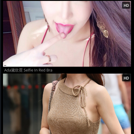
Ada黛欣霓 Selfie In Red Bra