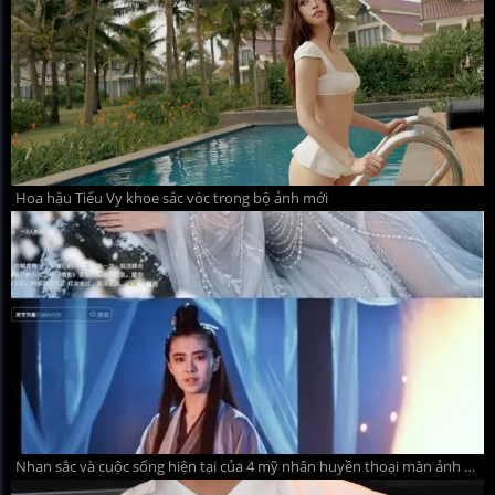
Hoa hậu Tiểu Vy khoe sắc vóc trong bộ ảnh mới
Nhan sắc và cuộc sống hiện tại của 4 mỹ nhân huyền thoại màn ảnh Hồng Kông