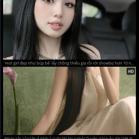
'Hot girl đẹp như búp bê' lấy chồng thiếu gia rồi rời showbiz hơn 10 năm, cuộc sống hiện ra sao?
Nhan sắc của tân Á khôi 1 cuộc thi Hoa khôi Duyên dáng Áo dài Việt Nam sở hữu nét đẹp quý phái