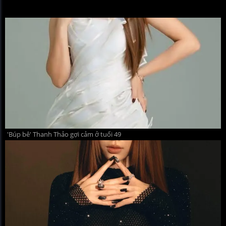
'Búp bê' Thanh Thảo gợi cảm ở tuổi 49