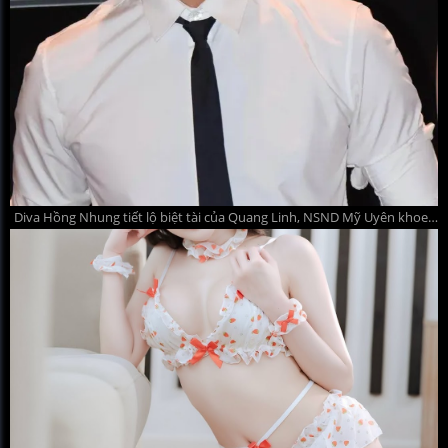
Diva Hồng Nhung tiết lộ biệt tài của Quang Linh, NSND Mỹ Uyên khoe dáng ở sân bay