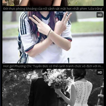
Đời thực phóng khoáng của nữ cảnh sát mật hot nhất phim 'Lửa trắng'
Hot girl Phương Chi: 'Tuyển Đức có thể cạnh tranh chức vô địch với mọi đối thủ'