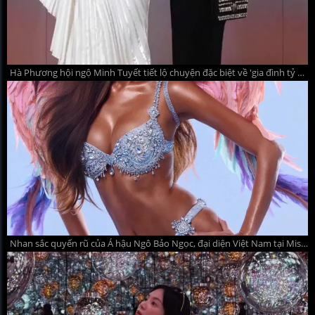
Hà Phương hội ngộ Minh Tuyết tiết lộ chuyện đặc biệt về 'gia đình tỷ phú' của cô
Nhan sắc quyến rũ của Á hậu Ngô Bảo Ngọc, đại diện Việt Nam tại Miss Grand International All Stars