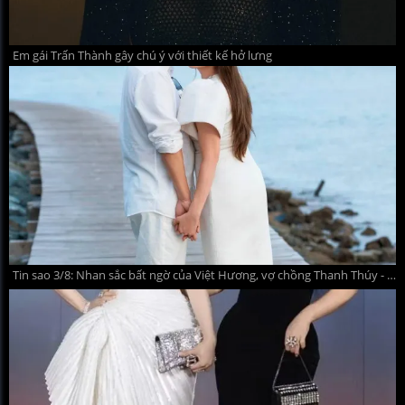
Em gái Trấn Thành gây chú ý với thiết kế hở lưng
Tin sao 3/8: Nhan sắc bất ngờ của Việt Hương, vợ chồng Thanh Thúy - Đức Thịnh chiêm nghiệm về hạnh phúc