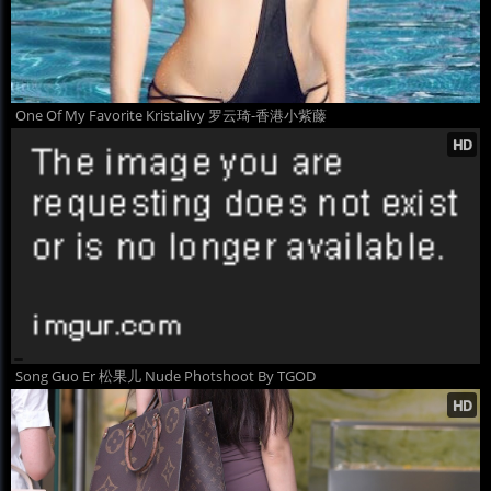
One Of My Favorite Kristalivy 罗云琦-香港小紫藤
Song Guo Er 松果儿 Nude Photshoot By TGOD