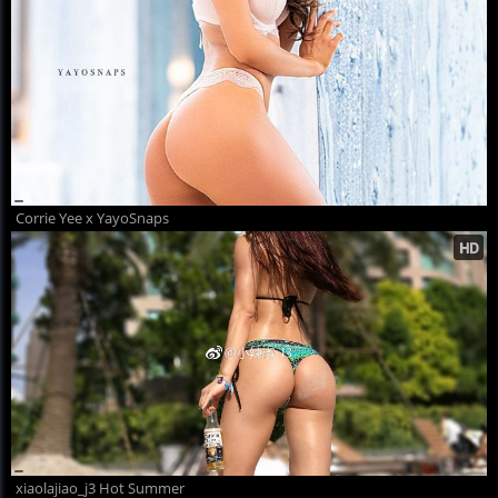
Corrie Yee x YayoSnaps
xiaolajiao_j3 Hot Summer