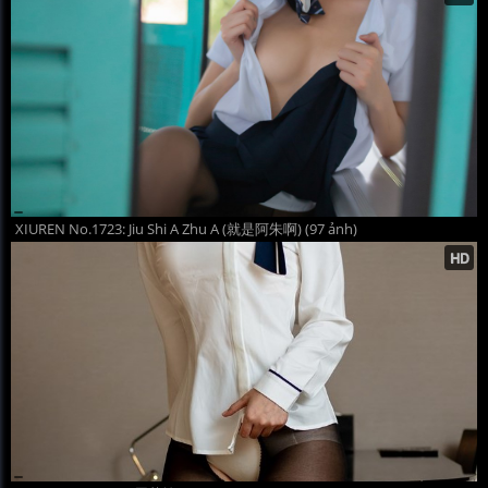
XIUREN No.1723: Jiu Shi A Zhu A (就是阿朱啊) (97 ảnh)