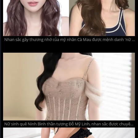
Nhan sắc gây thương nhớ của mỹ nhân Cà Mau được mệnh danh 'nữ thần mặt mộc'
Nữ sinh quê Ninh Bình thần tượng Đỗ Mỹ Linh, nhan sắc được chuyên gia nhân trắc học đánh giá cao ở Hoa hậu Việt Nam 2026