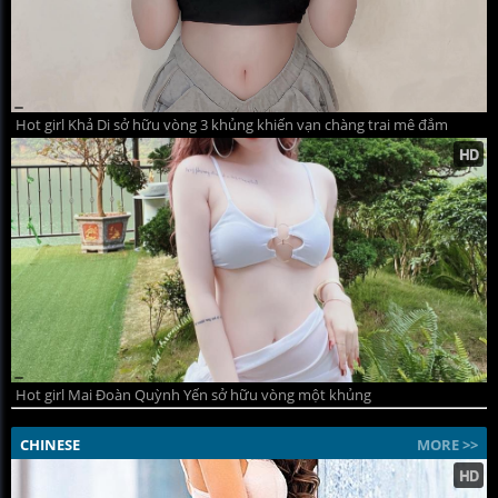
Hot girl Khả Di sở hữu vòng 3 khủng khiến vạn chàng trai mê đắm
Hot girl Mai Đoàn Quỳnh Yến sở hữu vòng một khủng
CHINESE
MORE >>