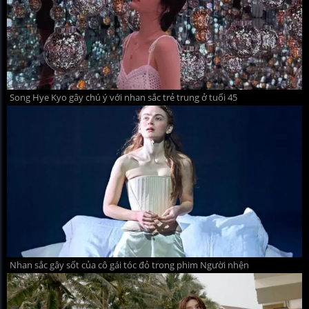
Song Hye Kyo gây chú ý với nhan sắc trẻ trung ở tuổi 45
Nhan sắc gây sốt của cô gái tóc đỏ trong phim Người nhện