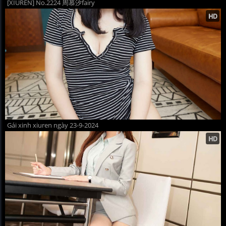
[XIUREN] No.2224 周慕汐fairy
Gái xinh xiuren ngày 23-9-2024