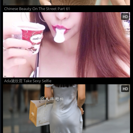
Chinese Beauty On The Street Part 61
Ada黛欣霓 Take Sexy Selfie