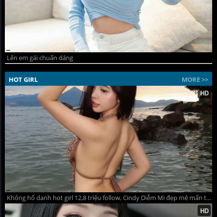
Lên em gái chuẩn dáng
HOT GIRL
MORE >>
Không hổ danh hot girl 12,8 triệu follow, Cindy Diễm Mi đẹp mê mẩn trong loạt ảnh nóng bỏng bên biển