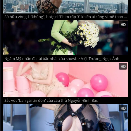
Sở hữu vòng 1 “khủng”, hotgirl “Phim cấp 3” khiến ai cũng si mê thao thức
Ngắm Mỹ nhân đa tài bậc nhất của showbiz Việt Trương Ngọc Ánh
Sắc vóc 'bạn gái tin đồn' của cầu thủ Nguyễn Đình Bắc