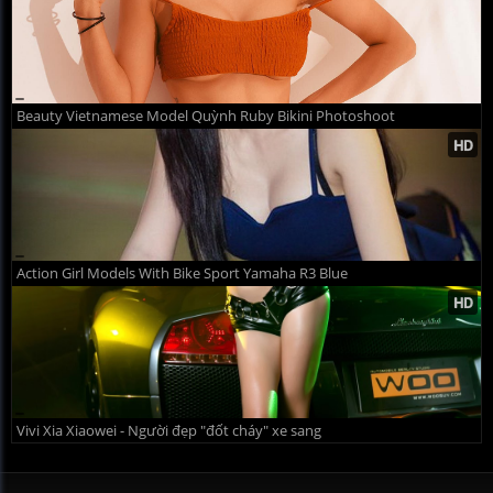
Beauty Vietnamese Model Quỳnh Ruby Bikini Photoshoot
Action Girl Models With Bike Sport Yamaha R3 Blue
Vivi Xia Xiaowei - Người đẹp "đốt cháy" xe sang