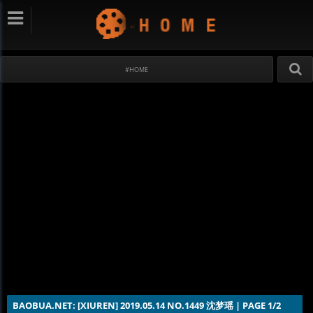
#HOME
BAOBUA.NET: [XIUREN] 2019.05.14 NO.1449 沈梦瑶 | PAGE 1/2