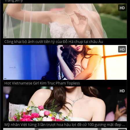
Trang Jerry
Công khai bộ ảnh cưới tiền tỷ của Đỗ Hà chụp tại châu Âu
Hot Vietnamese Girl Kim Truc Pham Topless
Mỹ nhân Việt từng 3 lần trượt hoa hậu lọt đề cử 100 gương mặt đẹp nhất thế giới