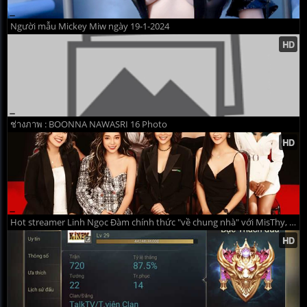
Người mẫu Mickey Miw ngày 19-1-2024
ช่างภาพ : BOONNA NAWASRI 16 Photo
Hot streamer Linh Ngọc Đàm chính thức "về chung nhà" với MisThy, PewPew