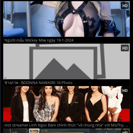
Người mẫu Mickey Miw ngày 19-1-2024
ช่างภาพ : BOONNA NAWASRI 16 Photo
Hot streamer Linh Ngọc Đàm chính thức "về chung nhà" với MisThy, PewPew