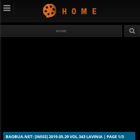
#HOME
BAOBUA.NET: [IMISS] 2019.05.29 VOL.343 LAVINIA | PAGE 1/3