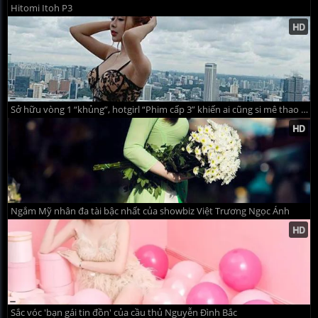
Hitomi Itoh P3
Sở hữu vòng 1 “khủng”, hotgirl “Phim cấp 3” khiến ai cũng si mê thao thức
Ngắm Mỹ nhân đa tài bậc nhất của showbiz Việt Trương Ngọc Ánh
Sắc vóc 'bạn gái tin đồn' của cầu thủ Nguyễn Đình Bắc