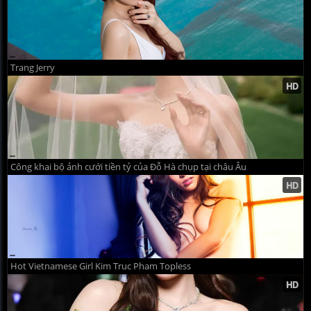
Trang Jerry
Công khai bộ ảnh cưới tiền tỷ của Đỗ Hà chụp tại châu Âu
Hot Vietnamese Girl Kim Truc Pham Topless