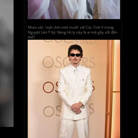
Nhan sắc 'một chín một mười' với Cúc Tịnh Y trong
Nguyệt Lân Ỷ Kỷ: Nàng hồ ly này là ai mà gây sốt đến
thế?