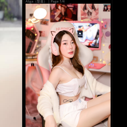
Aliga（梨嘉） | Page 1/4