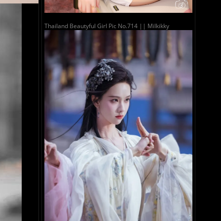
Thailand Beautyful Girl Pic No.714 || Milkikky