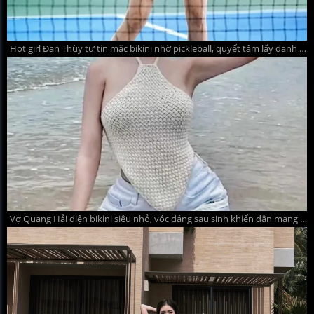
Hot girl Đan Thùy tự tin mặc bikini nhờ pickleball, quyết tâm lấy danh hiệu giải châu Á
Vợ Quang Hải diện bikini siêu nhỏ, vóc dáng sau sinh khiến dân mạng 'đứng ngồi không yên'