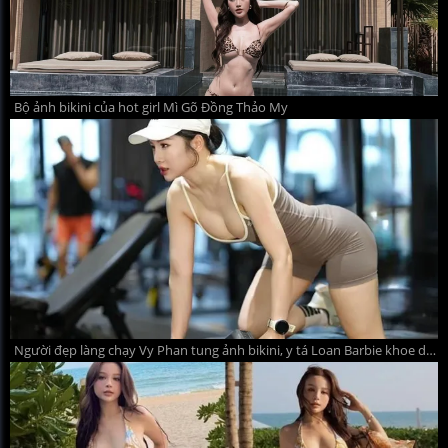
Bộ ảnh bikini của hot girl Mì Gõ Đồng Thảo My
Người đẹp làng chạy Vy Phan tung ảnh bikini, y tá Loan Barbie khoe dáng nóng bỏng