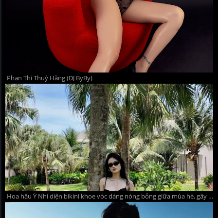
Phan Thị Thuý Hằng (DJ ByBy)
Hoa hậu Ý Nhi diện bikini khoe vóc dáng nóng bỏng giữa mùa hè, gây sốt với loạt khoảnh khắc 'đẹp không góc chết'