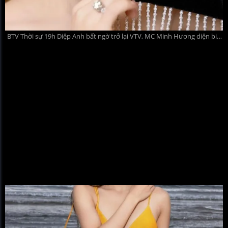
BTV Thời sự 19h Diệp Anh bất ngờ trở lại VTV, MC Minh Hương diện bikini gợi cảm