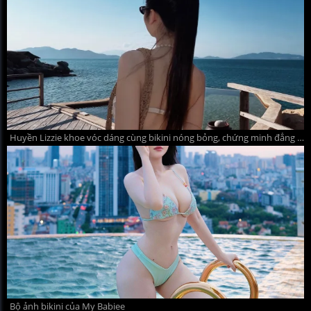
Huyền Lizzie khoe vóc dáng cùng bikini nóng bỏng, chứng minh đẳng cấp 'mỹ nhân VFC': U40 vẫn chưa thôi quyến rũ
Bộ ảnh bikini của My Babiee