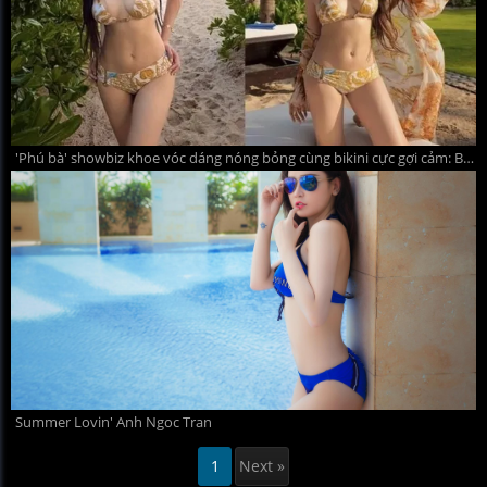
'Phú bà' showbiz khoe vóc dáng nóng bỏng cùng bikini cực gợi cảm: Bí quyết giữ dáng khiến dân tình tò mò
Summer Lovin' Anh Ngoc Tran
1
Next »