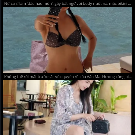
Nữ ca sĩ làm 'dâu hào môn', gây bất ngờ với body nuột nà, mặc bikini kín đáo vẫn quyến rũ khó rời mắt
Không thể rời mắt trước sắc vóc quyến rũ của Văn Mai Hương cùng bikini