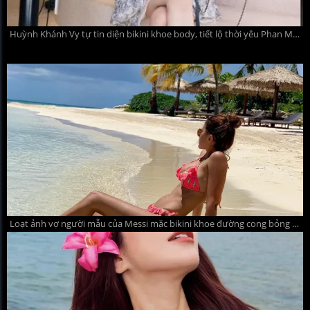
Huỳnh Khánh Vy tự tin diện bikini khoe body, tiết lộ thời yêu Phan Mạnh Quỳnh chưa giàu dù sở hữu nhiều bản hit
Loạt ảnh vợ người mẫu của Messi mặc bikini khoe đường cong bỏng mắt