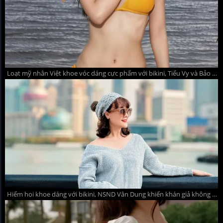
Loạt mỹ nhân Việt khoe vóc dáng cực phẩm với bikini, Tiểu Vy và Bảo Thy gây chú ý nhất
Hiếm hoi khoe dáng với bikini, NSND Vân Dung khiến khán giả không thể rời mắt