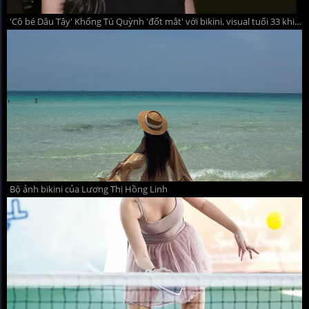
'Cô bé Dâu Tây' Khổng Tú Quỳnh 'đốt mắt' với bikini, visual tuổi 33 khiến fan liên tục 'xin vía'
Bộ ảnh bikini của Lương Thị Hồng Linh