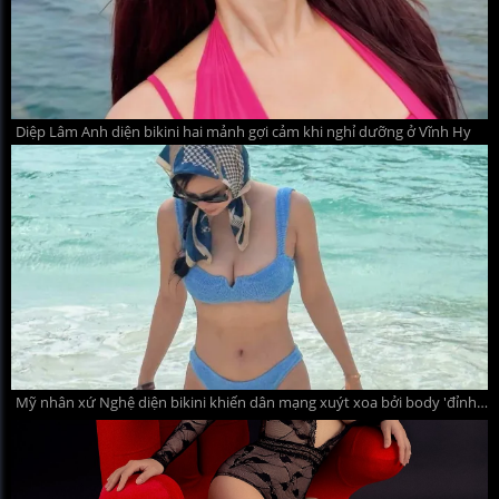
Diệp Lâm Anh diện bikini hai mảnh gợi cảm khi nghỉ dưỡng ở Vĩnh Hy
Mỹ nhân xứ Nghệ diện bikini khiến dân mạng xuýt xoa bởi body 'đỉnh chóp', nhan sắc không hề lép vế chị gái sở hữu 'thành tích khủng'