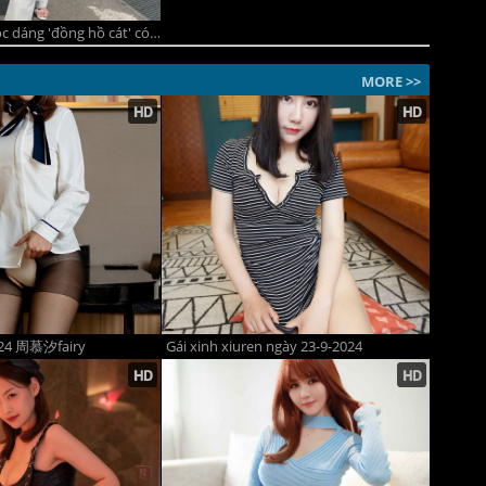
Mỹ nhân Việt vóc dáng 'đồng hồ cát' có 5 kiểu phối đồ khoe eo thon, chân dài như kéo thêm vài centimet
MORE >>
224 周慕汐fairy
Gái xinh xiuren ngày 23-9-2024