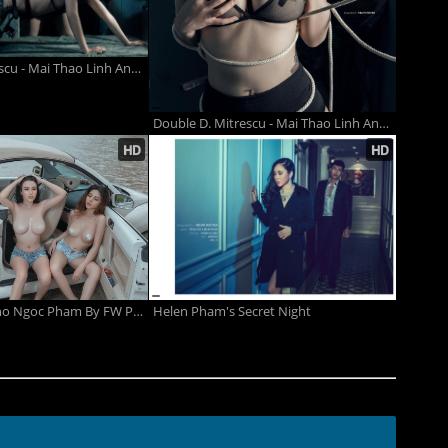
Double D. Mitrescu - Mai Thao Linh And Linh Miu Part 2
Double D. Mitrescu - Mai Thao Linh And Linh Miu
Linh Miu And Tho Ngoc Pham By FW Paparazzi
Helen Pham's Secret Night