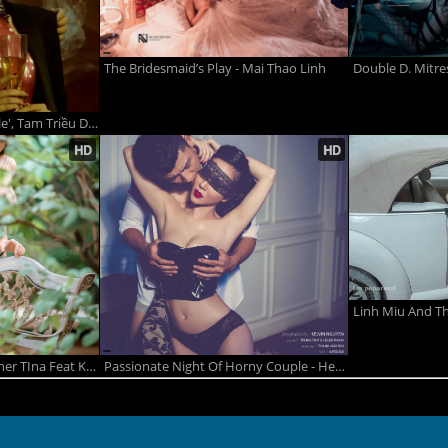
The Bridesmaid’s Play - Mai Thao Linh
Giữa đồn đoán 'xé couple', Tam Triều Dâng - Võ Điền Gia Huy tung bộ hình mới
Best Friend Picnic Together TIna Feat Khanh Mymy
Passionate Night Of Horny Couple - Helen Pham