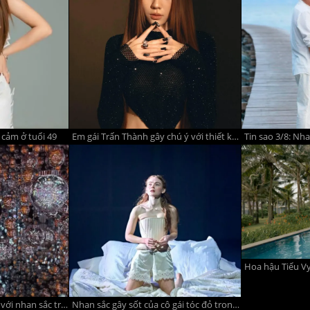
 cảm ở tuổi 49
Em gái Trấn Thành gây chú ý với thiết kế hở lưng
Song Hye Kyo gây chú ý với nhan sắc trẻ trung ở tuổi 45
Nhan sắc gây sốt của cô gái tóc đỏ trong phim Người nhện