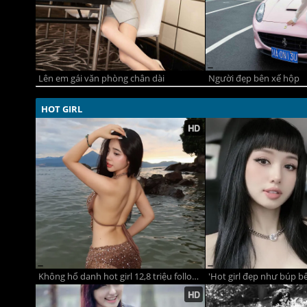
Lên em gái văn phòng chân dài
Người đẹp bên xế hộp
HOT GIRL
Không hổ danh hot girl 12,8 triệu follow, Cindy Diễm Mi đẹp mê mẩn trong loạt ảnh nóng bỏng bên biển