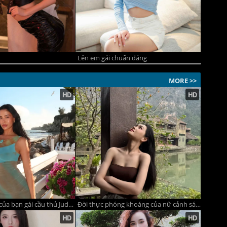
Lên em gái chuẩn dáng
MORE >>
Đọ sắc siêu hot của bạn gái cầu thủ Jude Bellingham và Kylian Mbappé
Đời thực phóng khoáng của nữ cảnh sát mật hot nhất phim 'Lửa trắng'