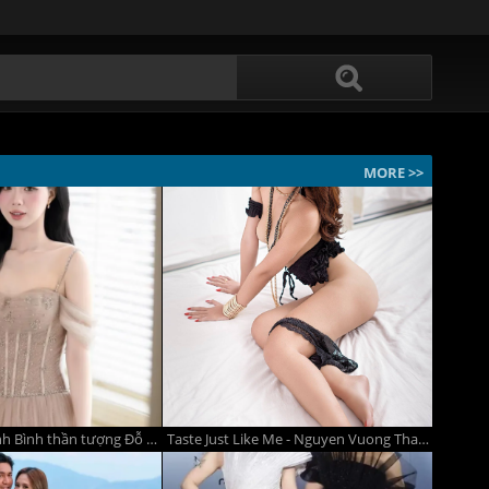
MORE >>
Nữ sinh quê Ninh Bình thần tượng Đỗ Mỹ Linh, nhan sắc được chuyên gia nhân trắc học đánh giá cao ở Hoa hậu Việt Nam 2026
Taste Just Like Me - Nguyen Vuong Thanh Van