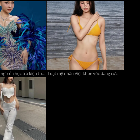
Vẻ đẹp 'nóng bỏng' của học trò kiện tướng dancesport Khánh Thi, lấn sân showbiz với bảng thành tích thi đấu ấn tượng
Loạt mỹ nhân Việt khoe vóc dáng cực phẩm với bikini, Tiểu Vy và Bảo Thy gây chú ý nhất