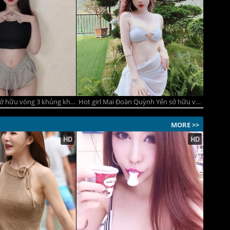
Hot girl Khả Di sở hữu vòng 3 khủng khiến vạn chàng trai mê đắm
Hot girl Mai Đoàn Quỳnh Yến sở hữu vòng một khủng
MORE >>