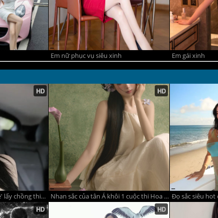
Em nữ phục vụ siêu xinh
Em gái xinh
'Hot girl đẹp như búp bê' lấy chồng thiếu gia rồi rời showbiz hơn 10 năm, cuộc sống hiện ra sao?
Nhan sắc của tân Á khôi 1 cuộc thi Hoa khôi Duyên dáng Áo dài Việt Nam sở hữu nét đẹp quý phái