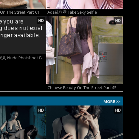
On The Street Part 61
Ada黛欣霓 Take Sexy Selfie
Song Guo Er 松果儿 Nude Photshoot By TGOD
Chinese Beauty On The Street Part 45
MORE >>