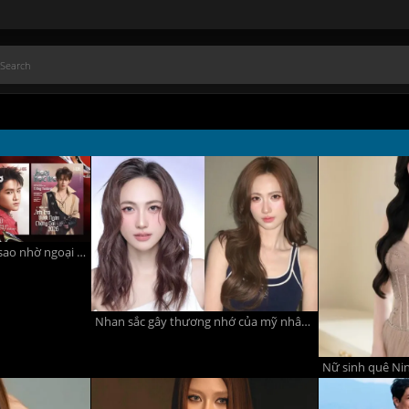
Diễn viên AI thành ngôi sao nhờ ngoại hình không hoàn hảo, cuộc sống không xa hoa
Nhan sắc gây thương nhớ của mỹ nhân Cà Mau được mệnh danh 'nữ thần mặt mộc'