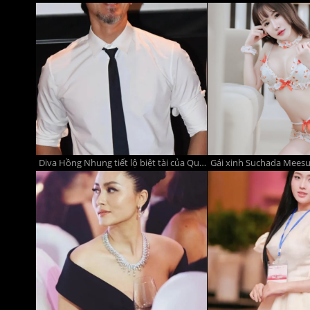
Diva Hồng Nhung tiết lộ biệt tài của Quang Linh, NSND Mỹ Uyên khoe dáng ở sân bay
Gái xinh Suchada Meesu