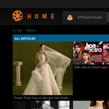
#theporndude
Sort By:
Newest
ALL ARTICLES
Thanh Thủy hóa cô dâu gợi cảm khiến NTK Lê Thanh Hòa trầm trồ