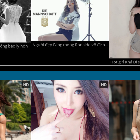
Người đẹp Bling mong Ronaldo vô địch World Cup, hot girl Phương Chi cháy hết mình vì ĐT Đức
hông báo ly hôn