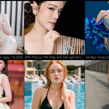
k ngày 1-8-2026
BTV Thời sự 19h Diệp Anh bất ngờ trở lại VTV, MC Minh Hương diện bikini gợi cảm