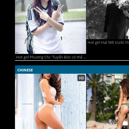
Hot girl Hạt Mít trước t
Hot girl Phương Chi: 'Tuyển Đức có thể cạnh tranh chức vô địch với mọi đối thủ'
CHINESE