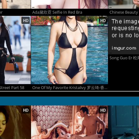
er
Ada黛欣霓 Selfie In Red Bra
Chinese Beauty 
treet Part 58
One Of My Favorite Kristalivy 罗云琦-香港小紫藤