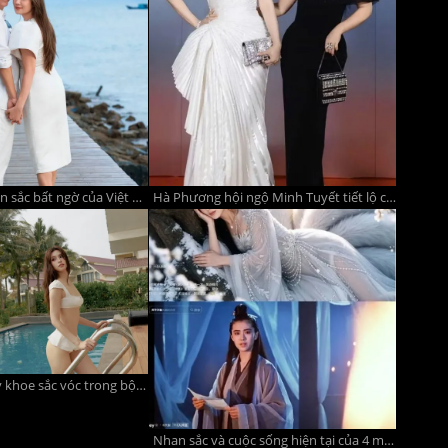
Tin sao 3/8: Nhan sắc bất ngờ của Việt Hương, vợ chồng Thanh Thúy - Đức Thịnh chiêm nghiệm về hạnh phúc
Hà Phương hội ngộ Minh Tuyết tiết lộ chuyện đặc biệt về 'gia đình tỷ phú' của cô
Hoa hậu Tiểu Vy khoe sắc vóc trong bộ ảnh mới
Nhan sắc và cuộc sống hiện tại của 4 mỹ nhân huyền thoại màn ảnh Hồng Kông