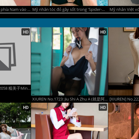
Nhan sắc của 21 thí sinh phía Nam vào chung khảo Hoa hậu Việt Nam 2026
Mỹ nhân tóc đỏ gây sốt trong 'Spider-Man 4', nhan sắc như búp bê
[XiuRen] 2020.03.13 Vol.2058 糯美子Mini - Part 2
XIUREN No.1723: Jiu Shi A Zhu A (就是阿朱啊) (97 ảnh)
[XIUREN] No.2