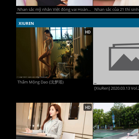
Nhan sắc mỹ nhân Việt đóng vai Hoàng hậu trong phim điện ảnh về vua Đinh
XIUREN
Thẩm Mộng Dao (沈梦瑶)